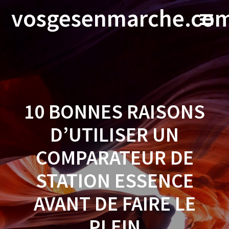
Skip
vosgesenmarche.co
to
content
10 BONNES RAISONS
D’UTILISER UN
COMPARATEUR DE
STATION ESSENCE
AVANT DE FAIRE LE
PLEIN