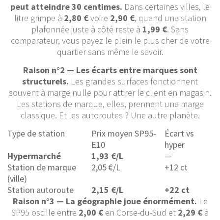
peut atteindre 30 centimes.
Dans certaines villes, le
litre grimpe à
2,80 €
voire
2,90 €
, quand une station
plafonnée juste à côté reste à
1,99 €
. Sans
comparateur, vous payez le plein le plus cher de votre
quartier sans même le savoir.
Raison n°2 — Les écarts entre marques sont
structurels.
Les grandes surfaces fonctionnent
souvent à marge nulle pour attirer le client en magasin.
Les stations de marque, elles, prennent une marge
classique. Et les autoroutes ? Une autre planète.
Type de station
Prix moyen SP95-
Écart vs
E10
hyper
Hypermarché
1,93 €/L
—
Station de marque
2,05 €/L
+12 ct
(ville)
Station autoroute
2,15 €/L
+22 ct
Raison n°3 — La géographie joue énormément.
Le
SP95 oscille entre
2,00 €
en Corse-du-Sud et
2,29 €
à